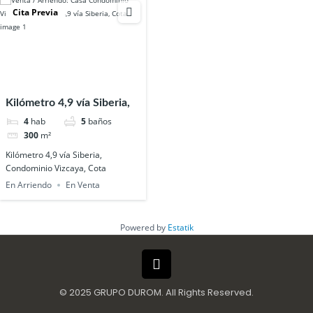
Cita Previa
Kilómetro 4,9 vía Siberia,
Condominio Vizcaya, Cota
4
hab
5
baños
300
m²
Kilómetro 4,9 vía Siberia,
Condominio Vizcaya, Cota
En Arriendo
En Venta
Powered by
Estatik
© 2025 GRUPO DUROM. All Rights Reserved.