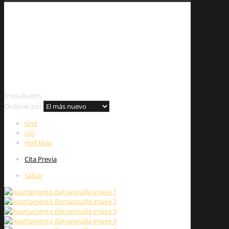
Rasgo :
Parqueadero de
visitantes
3 resultados
Ordenar por
Grid
List
Half Map
Cita Previa
Salvar