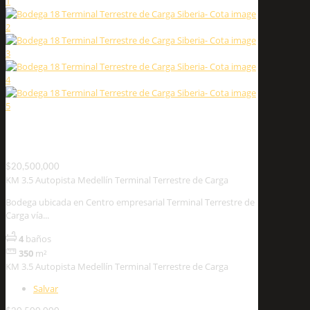
KM 3.5 Autopista Medellín Terminal Terrestre de
Carga
$20,500,000
KM 3.5 Autopista Medellín Terminal Terrestre de Carga
Bodega ubicada en Centro empresarial Terminal Terrestre de
Carga vía...
4
baños
350
m²
KM 3.5 Autopista Medellín Terminal Terrestre de Carga
Salvar