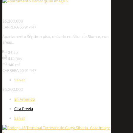
CARRERA 55 91-147
$5,200,000
CARRERA 55 91-147
Apartamento Séptimo piso, ubicado en Altos de Riomar, con
áreas...
3
hab
4
baños
140
m²
CARRERA 55 91-147
Salvar
$5,200,000
En Arriendo
Cita Previa
Salvar